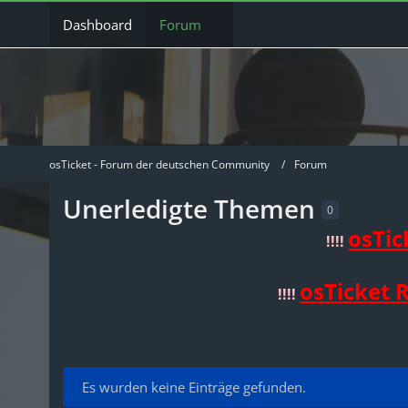
Dashboard
Forum
osTicket - Forum der deutschen Community
Forum
Unerledigte Themen
0
osTic
!!!!
osTicket 
!!!!
Es wurden keine Einträge gefunden.